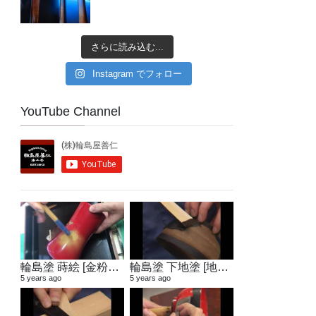
さらに読み込む...
Instagram でフォロー
YouTube Channel
輪島塗 蒔絵 [金粉蒔き]
輪島塗 下地塗 [地付け]
5 years ago
5 years ago