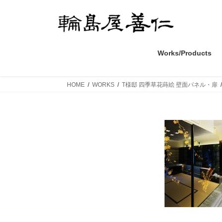
コ
ナ
ン
ビ
テ
ゲ
ン
ー
ツ
シ
Works/Products
へ
ョ
ス
ン
HOME
WORKS
T様邸 四季草花蒔絵 壁面パネル・扉
キ
に
ッ
移
プ
動