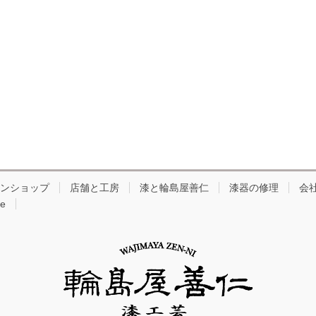
ンショップ
店舗と工房
漆と輪島屋善仁
漆器の修理
会
e