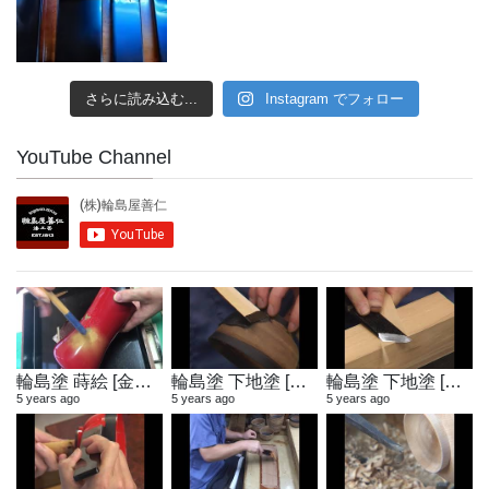
さらに読み込む...
Instagram でフォロー
YouTube Channel
輪島塗 蒔絵 [金粉蒔き]
輪島塗 下地塗 [地付け]
輪島塗 下地塗 [へら作り]
5 years ago
5 years ago
5 years ago