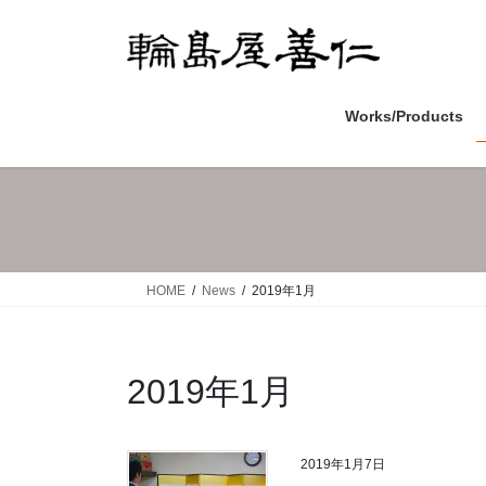
コ
ナ
ン
ビ
テ
ゲ
ン
ー
ツ
シ
Works/Products
へ
ョ
ス
ン
キ
に
ッ
移
プ
動
HOME
News
2019年1月
2019年1月
2019年1月7日