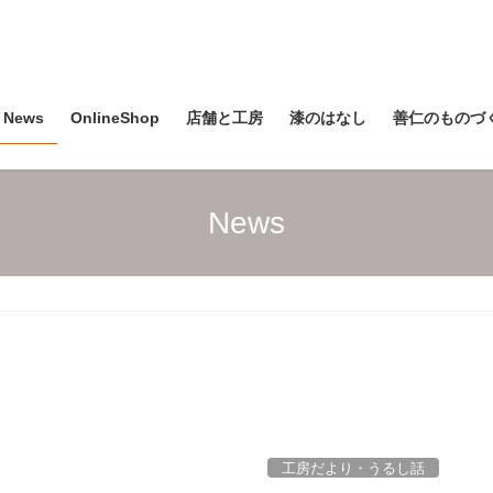
News
OnlineShop
店舗と工房
漆のはなし
善仁のものづ
News
工房だより・うるし話