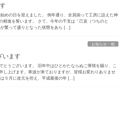
です
仕事始めの日を迎えました。 例年通り、全員揃って工房に設えた神
の精進を誓います。 さて、今年の干支は「己亥（つちのと
が繁って盛りとなった状態をあら […]
お知らせ・他
ざいます
でとうございます。 旧年中はひとかたならぬご厚情を賜り、こ
申し上げます。寒波が来ておりますが、皆様お変わりありませ
は５月に改元を控え、平成最後の年 […]