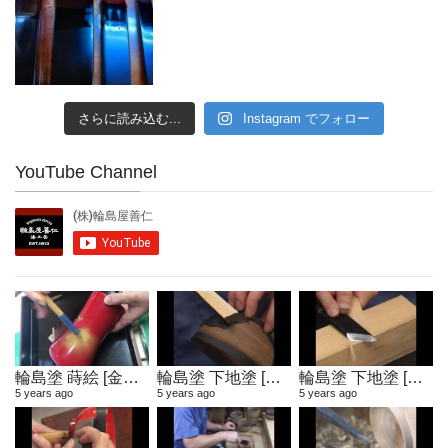
さらに読み込む...
Instagram でフォロー
YouTube Channel
輪島塗 蒔絵 [金粉蒔き]
輪島塗 下地塗 [地付け]
輪島塗 下地塗 [へら作り]
5 years ago
5 years ago
5 years ago