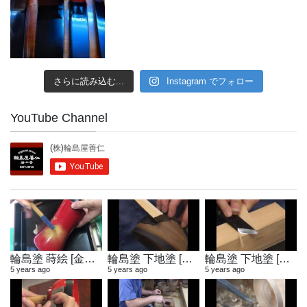
さらに読み込む...
Instagram でフォロー
YouTube Channel
輪島塗 蒔絵 [金粉蒔き]
輪島塗 下地塗 [地付け]
輪島塗 下地塗 [へら作り]
5 years ago
5 years ago
5 years ago