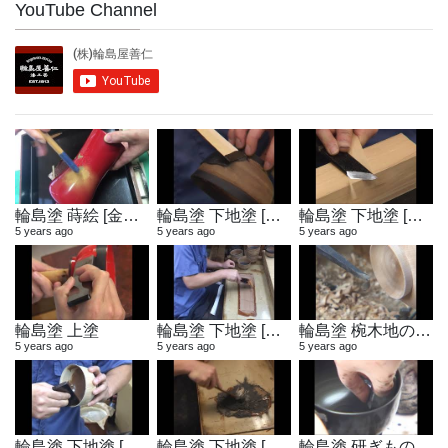
YouTube Channel
輪島塗 蒔絵 [金粉蒔き]
輪島塗 下地塗 [地付け]
輪島塗 下地塗 [へら作り]
5 years ago
5 years ago
5 years ago
輪島塗 上塗
輪島塗 下地塗 [布着せ]
輪島塗 椀木地の製作
5 years ago
5 years ago
5 years ago
輪島塗 下地塗 [木地固め]
輪島塗 下地塗 [地の粉合わせ]
輪島塗 研ぎもの