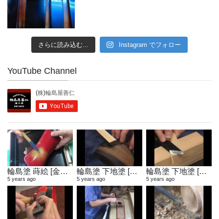
さらに読み込む...
Instagram でフォロー
YouTube Channel
輪島塗 蒔絵 [金粉蒔き]
輪島塗 下地塗 [地付け]
輪島塗 下地塗 [へら作り]
5 years ago
5 years ago
5 years ago